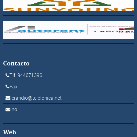
Contacto
Tlf: 944671396
Fax:
erandio@telefonica.net
no
Web