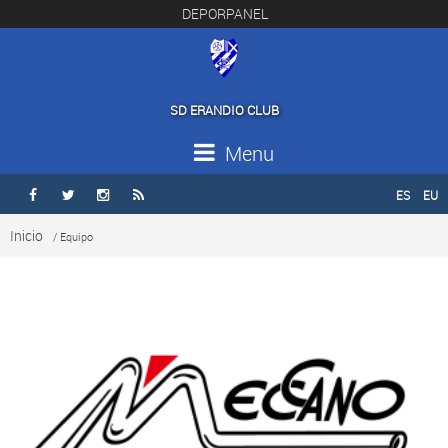
DEPORPANEL
SD ERANDIO CLUB
Menu
ES
EU




Inicio
/ Equipo