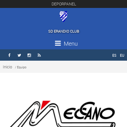
DEPORPANEL
SD ERANDIO CLUB
Menu
ES
EU




Inicio
/ Equipo