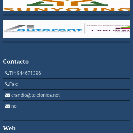
Contacto
Tlf: 944671396
Fax:
erandio@telefonica.net
no
Web