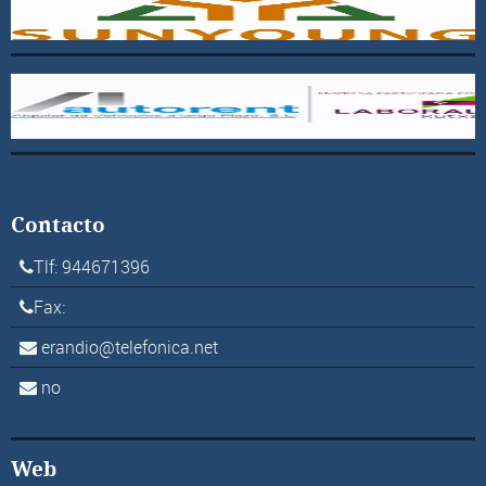
Contacto
Tlf: 944671396
Fax:
erandio@telefonica.net
no
Web