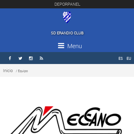
DEPORPANEL
SD ERANDIO CLUB
Menu
ES
EU




Inicio
/ Equipo