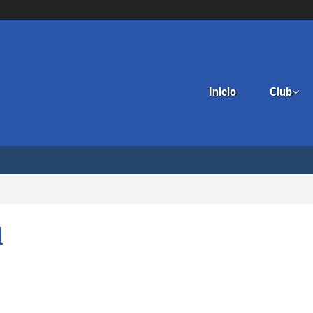
Inicio
Club

d