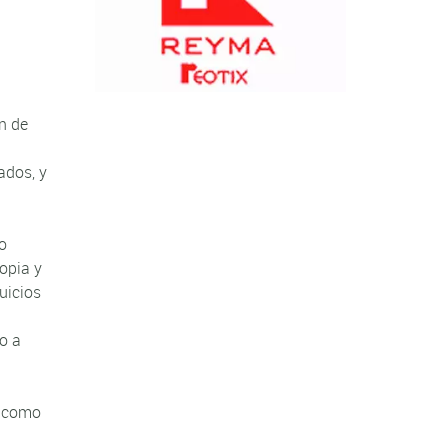
ón de
ados, y
 o
opia y
uicios
o a
o como