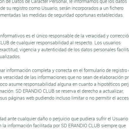
ión de Datos de Carácter Personal, le informamos que los datos
e su registro como Usuario, serán incorporados a un fichero
ementadas las medidas de seguridad oportunas establecidas.
 informativos es el único responsable de la veracidad y correcci
UB de cualquier responsabilidad al respecto. Los usuarios
xactitud, vigencia y autenticidad de los datos personales facilit
ualizados.
nar información completa y correcta en el formulario de registro
 veracidad de las informaciones que no sean de elaboración pr
mpoco asume responsabilidad alguna en cuanto a hipotéticos perj
rmación. SD ERANDIO CLUB se reserva el derecho a actualizar,
 sus páginas web pudiendo incluso limitar o no permitir el acces
 ante cualquier daño o perjuicio que pudiera sufrir el Usuari
en la información facilitada por SD ERANDIO CLUB siempre que