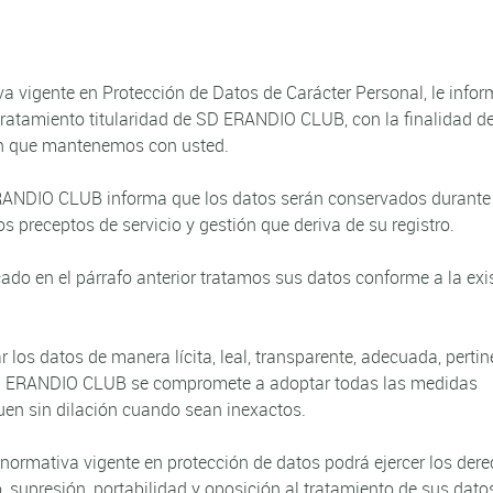
va vigente en Protección de Datos de Carácter Personal, le inf
tratamiento titularidad de SD ERANDIO CLUB, con la finalidad d
ón que mantenemos con usted.
RANDIO CLUB informa que los datos serán conservados durante 
s preceptos de servicio y gestión que deriva de su registro.
do en el párrafo anterior tratamos sus datos conforme a la exi
os datos de manera lícita, leal, transparente, adecuada, pertin
e SD ERANDIO CLUB se compromete a adoptar todas las medidas
uen sin dilación cuando sean inexactos.
 normativa vigente en protección de datos podrá ejercer los der
o, supresión, portabilidad y oposición al tratamiento de sus dato