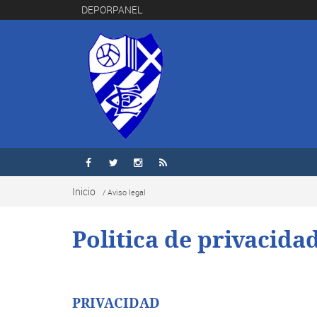
DEPORPANEL




Inicio
/ Aviso legal
Politica de privacida
PRIVACIDAD