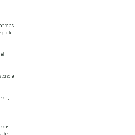
ormamos
e poder
el
stencia
ente,
echos
s de