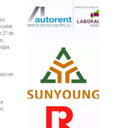
los
licable
e 27 de
o,
logía,
idos en
la
os