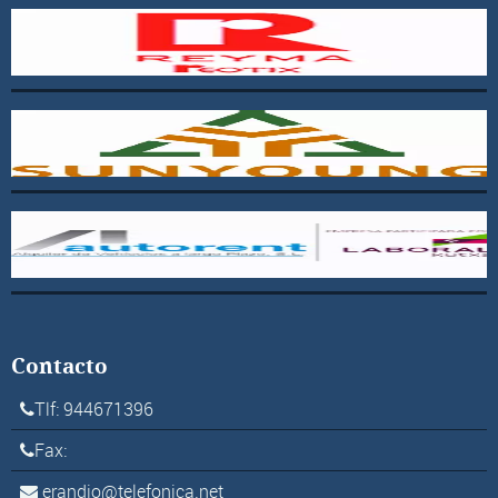
Contacto
Tlf: 944671396
Fax:
erandio@telefonica.net