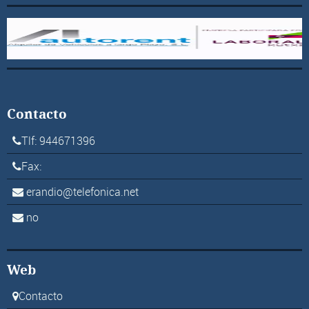
Contacto
Tlf: 944671396
Fax:
erandio@telefonica.net
no
Web
Contacto