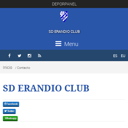
DEPORPANEL
SD ERANDIO CLUB
Menu
ES
EU




Inicio
/ Contacto
SD ERANDIO CLUB
Facebook
Twitter
Whatsapp