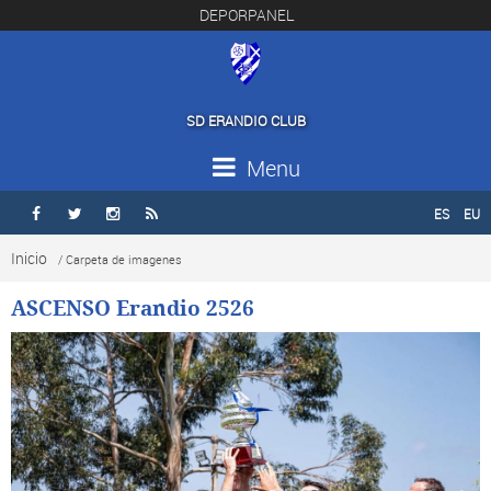
DEPORPANEL
SD ERANDIO CLUB
Menu
ES
EU




Inicio
/ Carpeta de imagenes
ASCENSO Erandio 2526