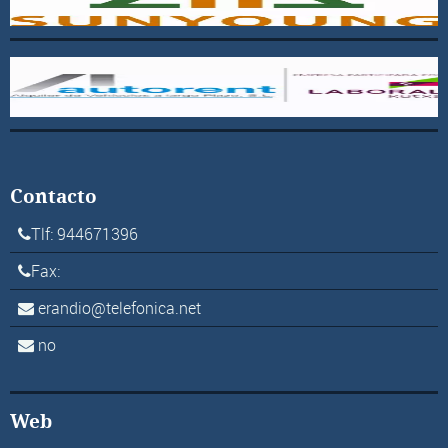
Contacto
Tlf: 944671396
Fax:
erandio@telefonica.net
no
Web